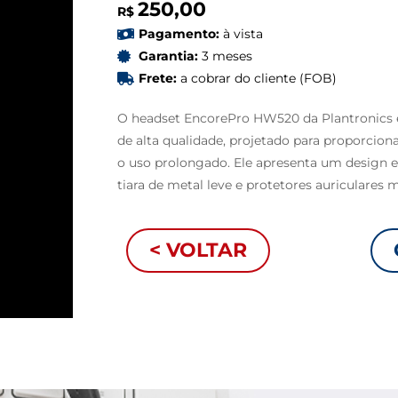
250,00
R$
Pagamento:
à vista
Garantia:
3 meses
Frete:
a cobrar do cliente (FOB)
O headset EncorePro HW520 da Plantronics 
de alta qualidade, projetado para proporcion
o uso prolongado. Ele apresenta um design e
tiara de metal leve e protetores auriculares 
< VOLTAR