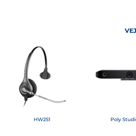
VE
Saiba mais
Saiba ma
HW251
Poly Studi