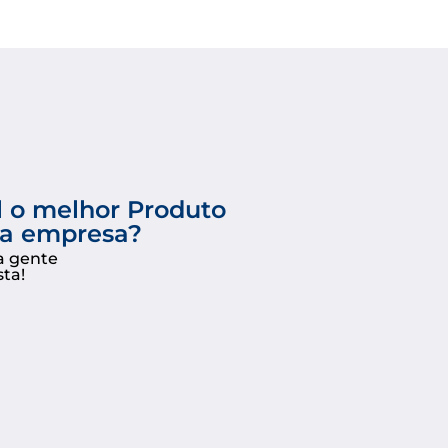
l o melhor Produto
ua empresa?
a gente
sta!