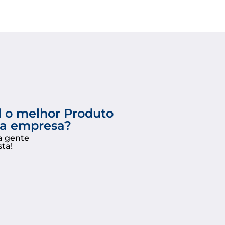
l o melhor Produto
ua empresa?
a gente
sta!