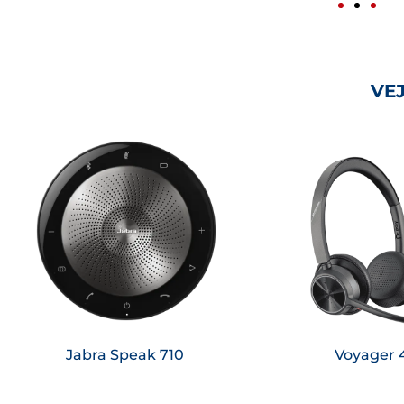
VE
Saiba mais
Saiba ma
Jabra Speak 710
Voyager 