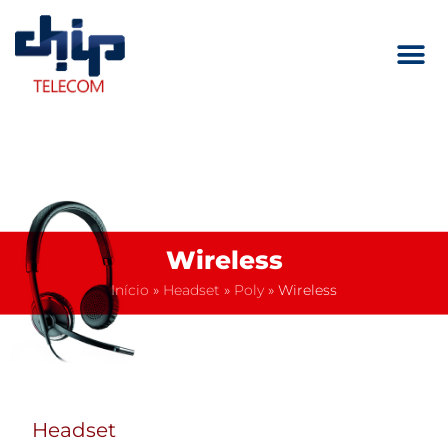
Wireless
Início
»
Headset
»
Poly
»
Wireless
Headset