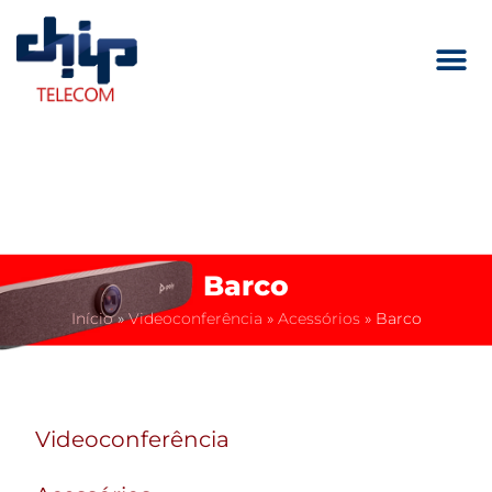
Barco
Início
»
Videoconferência
»
Acessórios
»
Barco
Videoconferência