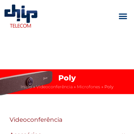
Poly
Início
»
Videoconferência
»
Microfones
»
Poly
Videoconferência